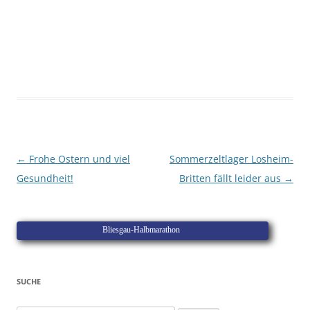
Beitragsnavigation
←
Frohe Ostern und viel
Sommerzeltlager Losheim-
Gesundheit!
Britten fällt leider aus
→
Bliesgau-Halbmarathon
SUCHE