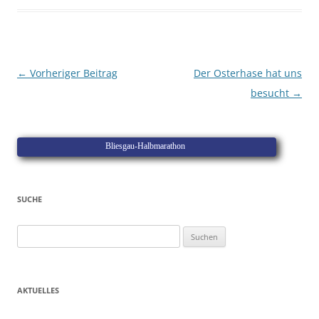
Beitragsnavigation
←
Vorheriger Beitrag
Der Osterhase hat uns
besucht
→
Bliesgau-Halbmarathon
SUCHE
Suchen
nach:
AKTUELLES