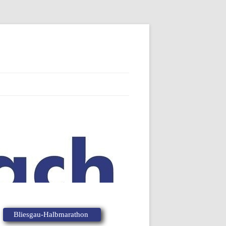
Bliesgau-Halbmarathon