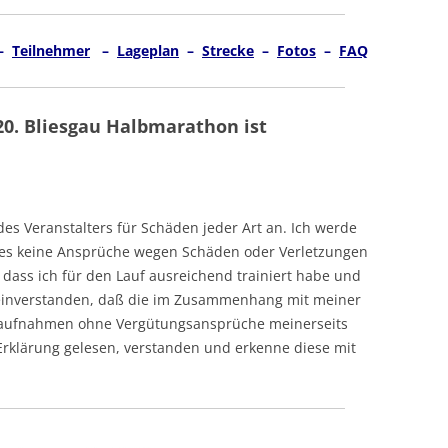
FAQ – OFT GESTELLTE FRAGEN
 –
Teilnehmer
–
Lageplan
–
Strecke
–
Fotos
–
FAQ
20. Bliesgau Halbmarathon ist
es Veranstalters für Schäden jeder Art an. Ich werde
fes keine Ansprüche wegen Schäden oder Verletzungen
, dass ich für den Lauf ausreichend trainiert habe und
t einverstanden, daß die im Zusammenhang mit meiner
maufnahmen ohne Vergütungsansprüche meinerseits
Erklärung gelesen, verstanden und erkenne diese mit