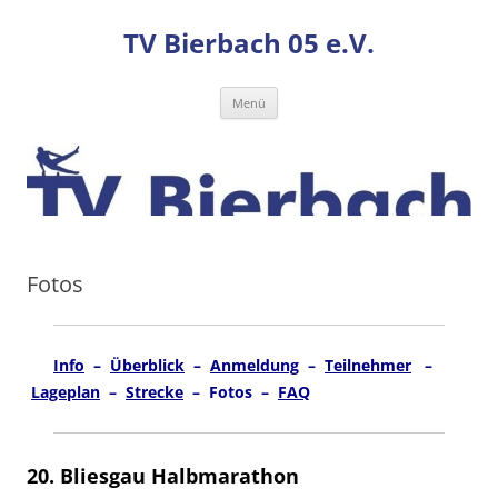
TV Bierbach 05 e.V.
Zum
Menü
Inhalt
springen
Fotos
Info
–
Überblick
–
Anmeldung
–
Teilnehmer
–
Lageplan
–
Strecke
– Fotos –
FAQ
20. Bliesgau Halbmarathon