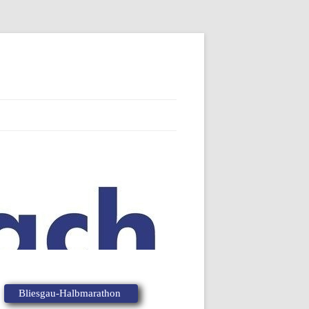
Bliesgau-Halbmarathon