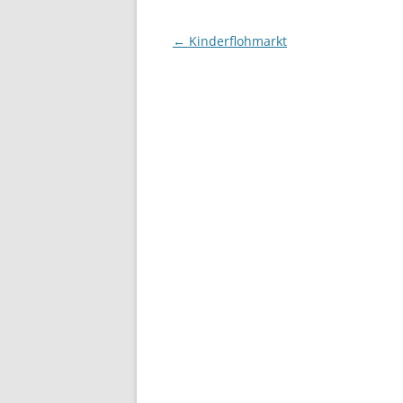
Beitragsnavigation
←
Kinderflohmarkt