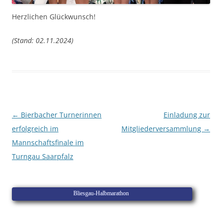
Herzlichen Glückwunsch!
(Stand: 02.11.2024)
Beitragsnavigation
←
Bierbacher Turnerinnen
Einladung zur
erfolgreich im
Mitgliederversammlung
→
Mannschaftsfinale im
Turngau Saarpfalz
Bliesgau-Halbmarathon